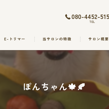
080-4452-51
TEL
E-トリマー
当サロンの特徴
サロン概
トリミング
カット
シャンプー
ぽんちゃん🍁🍂
出張
求人