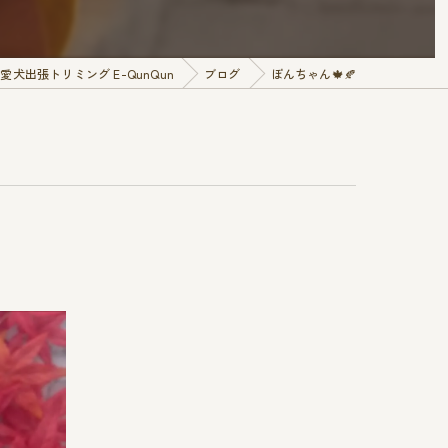
犬出張トリミング E-QunQun
ブログ
ぽんちゃん🍁🍂