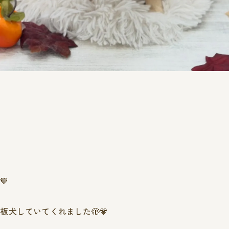
🧡
犬していてくれました🫣💗