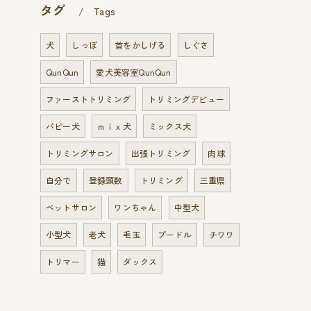
タグ
Tags
犬
しっぽ
首をかしげる
しぐさ
QunQun
愛犬美容室QunQun
ファーストトリミング
トリミングデビュー
パピー犬
ｍｉｘ犬
ミックス犬
トリミングサロン
出張トリミング
肉球
自分で
登録頭数
トリミング
三重県
ペットサロン
ワンちゃん
中型犬
小型犬
老犬
毛玉
プードル
チワワ
トリマー
猫
ダックス