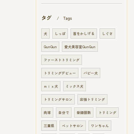
タグ
Tags
犬
しっぽ
首をかしげる
しぐさ
QunQun
愛犬美容室QunQun
ファーストトリミング
トリミングデビュー
パピー犬
ｍｉｘ犬
ミックス犬
トリミングサロン
出張トリミング
肉球
自分で
登録頭数
トリミング
三重県
ペットサロン
ワンちゃん