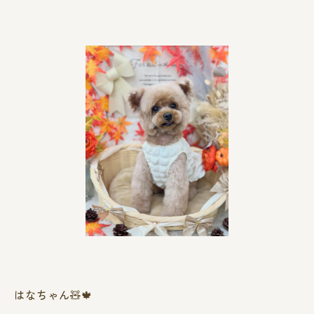
はなちゃん🧸🍁