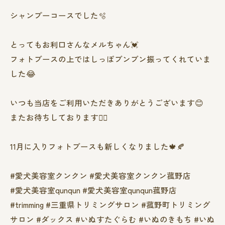
シャンプーコースでした🫧
とってもお利口さんなメルちゃん💓
フォトブースの上ではしっぽブンブン振ってくれていま
した😂
いつも当店をご利用いただきありがとうございます😊
またお待ちしております❤️‍🔥
11月に入りフォトブースも新しくなりました🍁🍂
#愛犬美容室クンクン #愛犬美容室クンクン菰野店
#愛犬美容室qunqun #愛犬美容室qunqun菰野店
#trimming #三重県トリミングサロン #菰野町トリミング
サロン #ダックス #いぬすたぐらむ #いぬのきもち #いぬ