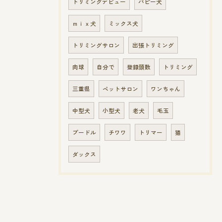
トリミングデビュー
パピー犬
ｍｉｘ犬
ミックス犬
トリミングサロン
出張トリミング
肉球
自分で
登録頭数
トリミング
三重県
ペットサロン
ワンちゃん
中型犬
小型犬
老犬
毛玉
プードル
チワワ
トリマー
猫
ダックス