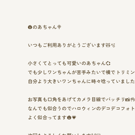
🎃のあちゃん🍭
いつもご利用ありがとうございます🧸🫧
小さくてとっても可愛いのあちゃん‪💞‬
でも少しワンちゃんが苦手みたいで横でトリミ
自分より大きいワンちゃんに時々唸っていました🤭
お写真も口角をあげてカメラ目線でバッチリ📸👌
なんでも似合うのでハロウィンのデコデコフォ
よく似合ってます‪🎃💗