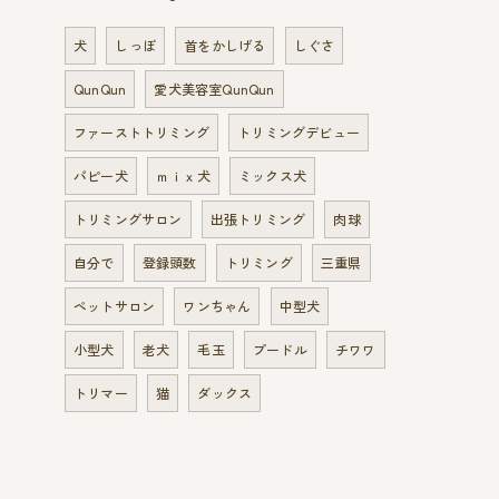
犬
しっぽ
首をかしげる
しぐさ
QunQun
愛犬美容室QunQun
ファーストトリミング
トリミングデビュー
パピー犬
ｍｉｘ犬
ミックス犬
トリミングサロン
出張トリミング
肉球
自分で
登録頭数
トリミング
三重県
ペットサロン
ワンちゃん
中型犬
小型犬
老犬
毛玉
プードル
チワワ
トリマー
猫
ダックス