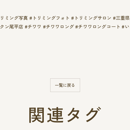
#トリミング写真 #トリミングフォト #トリミングサロン #三重
クンクン尾平店 #チワワ #チワワロング #チワワロングコート #
一覧に戻る
関連タグ