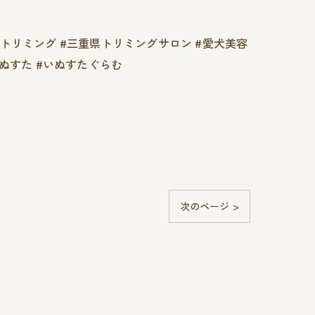
県トリミング #三重県トリミングサロン #愛犬美容
いぬすた #いぬすたぐらむ
次のページ >