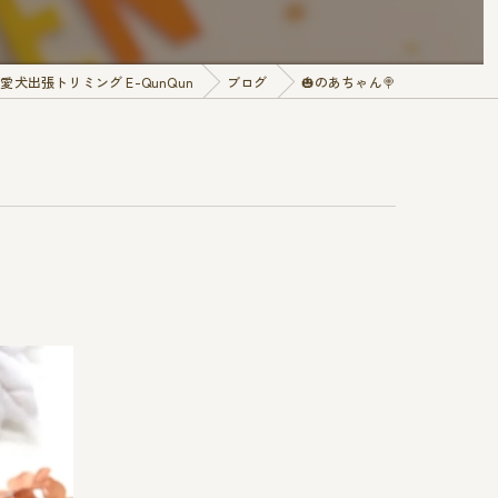
犬出張トリミング E-QunQun
ブログ
🎃のあちゃん🍭