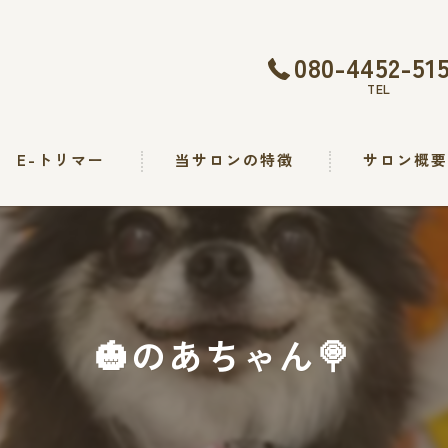
080-4452-51
TEL
E-トリマー
当サロンの特徴
サロン概
トリミング
カット
シャンプー
🎃のあちゃん🍭
出張
求人