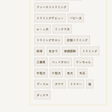
ファーストトリミング
トリミングデビュー
パピー犬
ｍｉｘ犬
ミックス犬
トリミングサロン
出張トリミング
肉球
自分で
登録頭数
トリミング
三重県
ペットサロン
ワンちゃん
中型犬
小型犬
老犬
毛玉
プードル
チワワ
トリマー
猫
ダックス