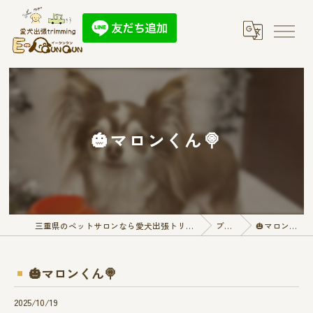
🎃マロンくん🍭
三重県のペットサロンなら愛犬出張トリミング E-QunQun
ブログ
🎃マロンくん🍭
🎃マロンくん🍭
2025/10/19