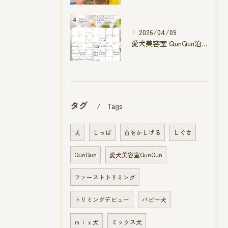
2026/04/09
愛犬美容室 QunQun泊店 4月空き状況です
タグ
Tags
犬
しっぽ
首をかしげる
しぐさ
QunQun
愛犬美容室QunQun
ファーストトリミング
トリミングデビュー
パピー犬
ｍｉｘ犬
ミックス犬