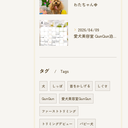
わたちゃん🍓
2026/04/09
愛犬美容室 QunQun泊店 4月空き状況です
タグ
Tags
犬
しっぽ
首をかしげる
しぐさ
QunQun
愛犬美容室QunQun
ファーストトリミング
トリミングデビュー
パピー犬