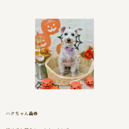
ハクちゃん👻🎃