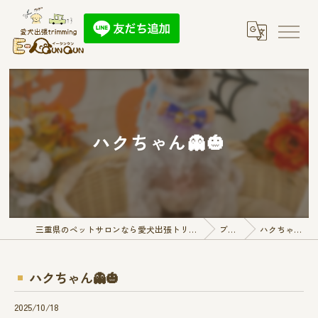
ハクちゃん👻🎃
三重県のペットサロンなら愛犬出張トリミング E-QunQun
ブログ
ハクちゃん👻🎃
ハクちゃん👻🎃
2025/10/18