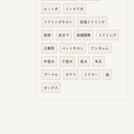
ｍｉｘ犬
ミックス犬
トリミングサロン
出張トリミング
肉球
自分で
登録頭数
トリミング
三重県
ペットサロン
ワンちゃん
中型犬
小型犬
老犬
毛玉
プードル
チワワ
トリマー
猫
ダックス