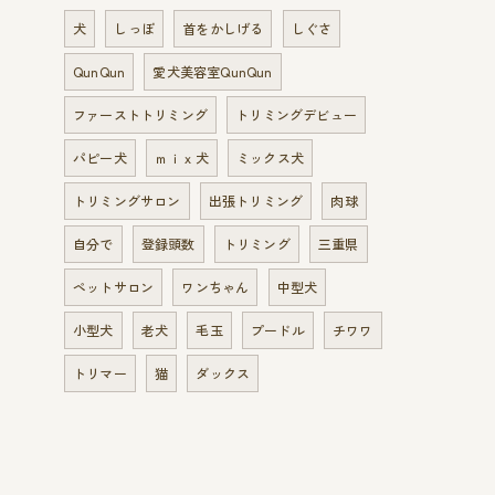
犬
しっぽ
首をかしげる
しぐさ
QunQun
愛犬美容室QunQun
ファーストトリミング
トリミングデビュー
パピー犬
ｍｉｘ犬
ミックス犬
トリミングサロン
出張トリミング
肉球
自分で
登録頭数
トリミング
三重県
ペットサロン
ワンちゃん
中型犬
小型犬
老犬
毛玉
プードル
チワワ
トリマー
猫
ダックス