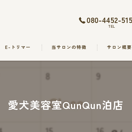
080-4452-51
TEL
E-トリマー
当サロンの特徴
サロン概
トリミング
カット
シャンプー
愛犬美容室QunQun泊店
出張
求人