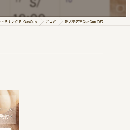
ミング E-QunQun
ブログ
愛犬美容室QunQun泊店