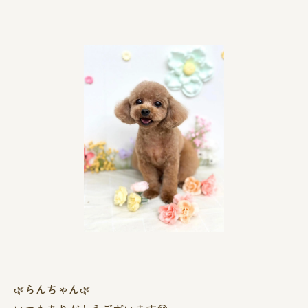
🌿‬らんちゃん🌿