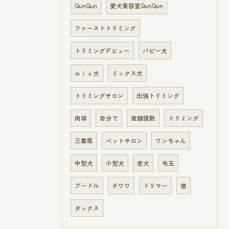
QunQun
愛犬美容室QunQun
ファーストトリミング
トリミングデビュー
パピー犬
ｍｉｘ犬
ミックス犬
トリミングサロン
出張トリミング
肉球
自分で
登録頭数
トリミング
三重県
ペットサロン
ワンちゃん
中型犬
小型犬
老犬
毛玉
プードル
チワワ
トリマー
猫
ダックス