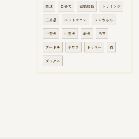
肉球
自分で
登録頭数
トリミング
三重県
ペットサロン
ワンちゃん
中型犬
小型犬
老犬
毛玉
プードル
チワワ
トリマー
猫
ダックス