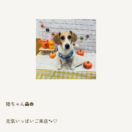
陸ちゃん👻🎃
元気いっぱいご来店🐾🤍