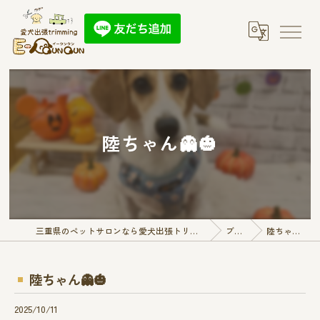
陸ちゃん👻🎃
三重県のペットサロンなら愛犬出張トリミング E-QunQun
ブログ
陸ちゃん👻🎃
陸ちゃん👻🎃
2025/10/11