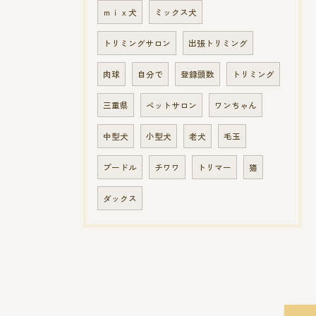
ｍｉｘ犬
ミックス犬
トリミングサロン
出張トリミング
肉球
自分で
登録頭数
トリミング
三重県
ペットサロン
ワンちゃん
中型犬
小型犬
老犬
毛玉
プードル
チワワ
トリマー
猫
ダックス