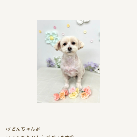
🌿‬どんちゃん🌿