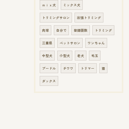
ｍｉｘ犬
ミックス犬
トリミングサロン
出張トリミング
肉球
自分で
登録頭数
トリミング
三重県
ペットサロン
ワンちゃん
中型犬
小型犬
老犬
毛玉
プードル
チワワ
トリマー
猫
ダックス