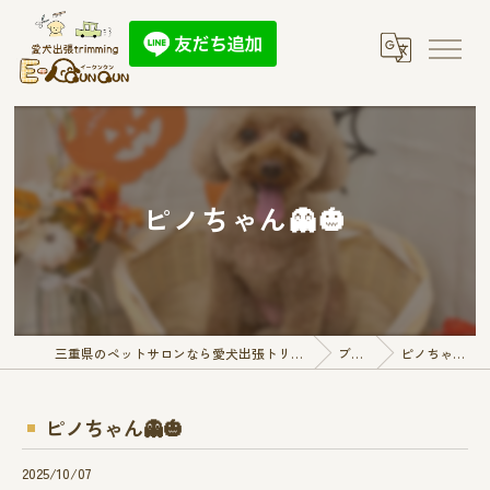
ピノちゃん👻🎃
三重県のペットサロンなら愛犬出張トリミング E-QunQun
ブログ
ピノちゃん👻🎃
ピノちゃん👻🎃
2025/10/07