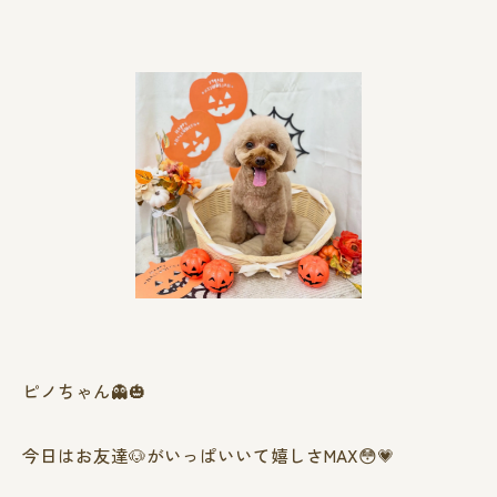
ピノちゃん👻🎃
今日はお友達🐶がいっぱいいて嬉しさMAX😳💗