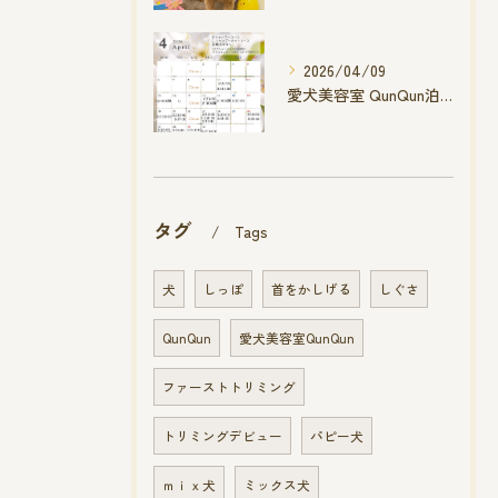
2026/04/09
愛犬美容室 QunQun泊店 4月空き状況です
タグ
Tags
犬
しっぽ
首をかしげる
しぐさ
QunQun
愛犬美容室QunQun
ファーストトリミング
トリミングデビュー
パピー犬
ｍｉｘ犬
ミックス犬