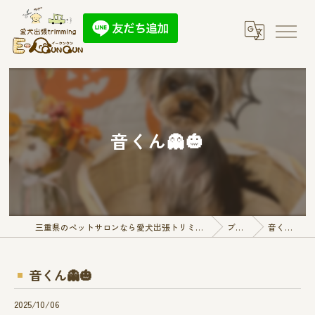
音くん👻🎃
三重県のペットサロンなら愛犬出張トリミング E-QunQun
ブログ
音くん👻🎃
音くん👻🎃
2025/10/06