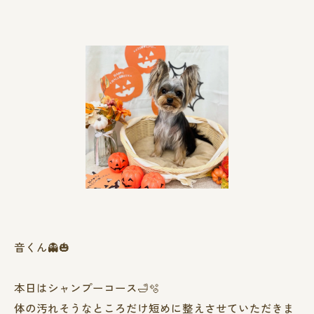
音くん👻🎃
本日はシャンプーコース🛁🫧
体の汚れそうなところだけ短めに整えさせていただきま