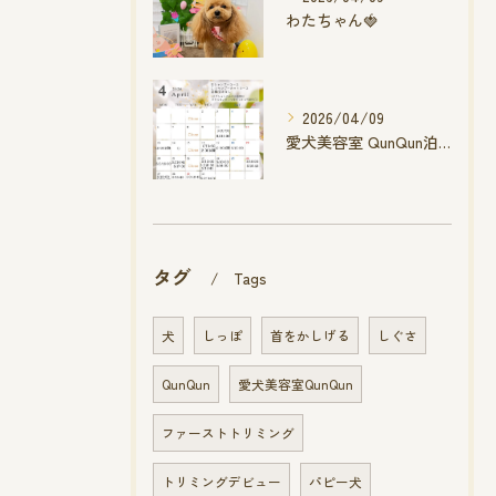
わたちゃん🍓
2026/04/09
愛犬美容室 QunQun泊店 4月空き状況です
タグ
Tags
犬
しっぽ
首をかしげる
しぐさ
QunQun
愛犬美容室QunQun
ファーストトリミング
トリミングデビュー
パピー犬