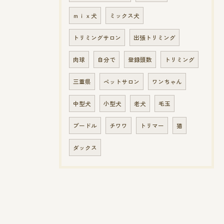
ｍｉｘ犬
ミックス犬
トリミングサロン
出張トリミング
肉球
自分で
登録頭数
トリミング
三重県
ペットサロン
ワンちゃん
中型犬
小型犬
老犬
毛玉
プードル
チワワ
トリマー
猫
ダックス