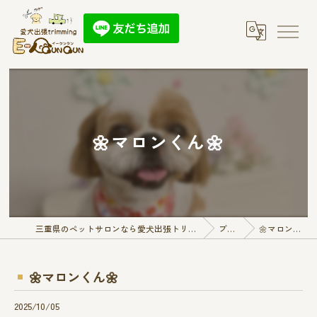
🌼マロンくん🌼
三重県のペットサロンなら愛犬出張トリミング E-QunQun
ブログ
🌼マロンくん🌼
🌼マロンくん🌼
2025/10/05