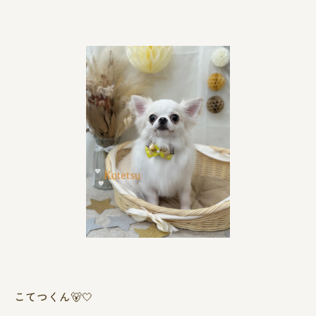
こてつくん🐻🤍