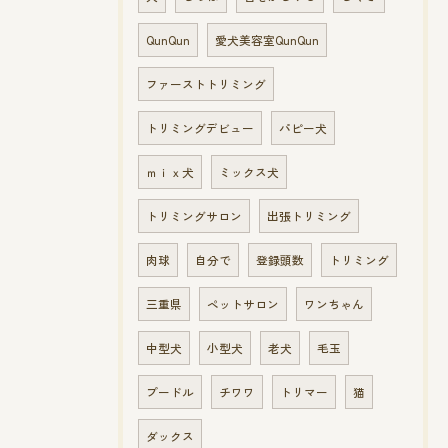
QunQun
愛犬美容室QunQun
ファーストトリミング
トリミングデビュー
パピー犬
ｍｉｘ犬
ミックス犬
トリミングサロン
出張トリミング
肉球
自分で
登録頭数
トリミング
三重県
ペットサロン
ワンちゃん
中型犬
小型犬
老犬
毛玉
プードル
チワワ
トリマー
猫
ダックス