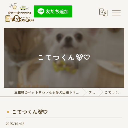
こてつくん🐻🤍
三重県のペットサロンなら愛犬出張トリミング E-QunQun
ブログ
こてつくん🐻🤍
こてつくん🐻🤍
2025/10/02