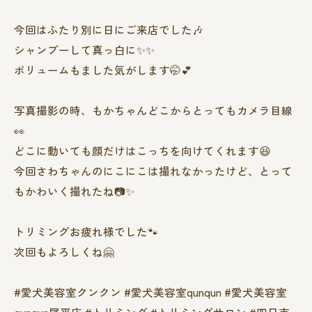
今回はふたり別に日にご来店でした🎶
シャンプーして真っ白に✨✨
ボリュームもました気がします🤭💕
写真撮影の時、もかちゃんどこからとってもカメラ目線
👀
どこに動いても顔だけはこっちを向けてくれます😆
今回さわちゃんのにこにこは撮れなかったけど、とって
もかわいく撮れたね📷✨
トリミングお疲れ様でした🐾
次回もよろしくね🤗
#愛犬美容室クンクン #愛犬美容室qunqun #愛犬美容室
qunqun尾平店 #トリミング #トリミングサロン #四日市