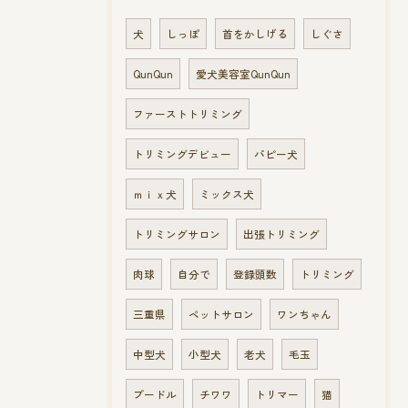
犬
しっぽ
首をかしげる
しぐさ
QunQun
愛犬美容室QunQun
ファーストトリミング
トリミングデビュー
パピー犬
ｍｉｘ犬
ミックス犬
トリミングサロン
出張トリミング
肉球
自分で
登録頭数
トリミング
三重県
ペットサロン
ワンちゃん
中型犬
小型犬
老犬
毛玉
プードル
チワワ
トリマー
猫