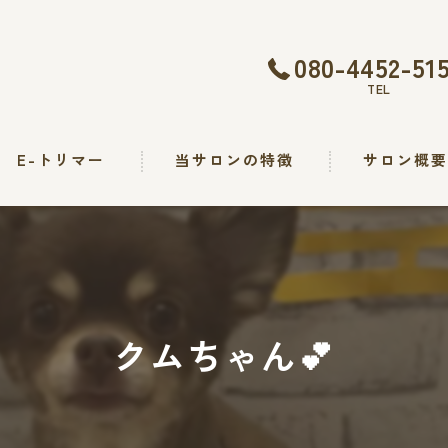
080-4452-51
TEL
E-トリマー
当サロンの特徴
サロン概
トリミング
カット
シャンプー
クムちゃん︎💕︎︎
出張
求人