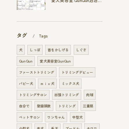
愛犬美容室 QunQun泊店 4月空き状況です
タグ
Tags
犬
しっぽ
首をかしげる
しぐさ
QunQun
愛犬美容室QunQun
ファーストトリミング
トリミングデビュー
パピー犬
ｍｉｘ犬
ミックス犬
トリミングサロン
出張トリミング
肉球
自分で
登録頭数
トリミング
三重県
ペットサロン
ワンちゃん
中型犬
小型犬
老犬
毛玉
プードル
チワワ