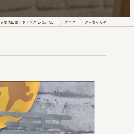
愛犬出張トリミング E-QunQun
ブログ
クムちゃん︎💕︎︎