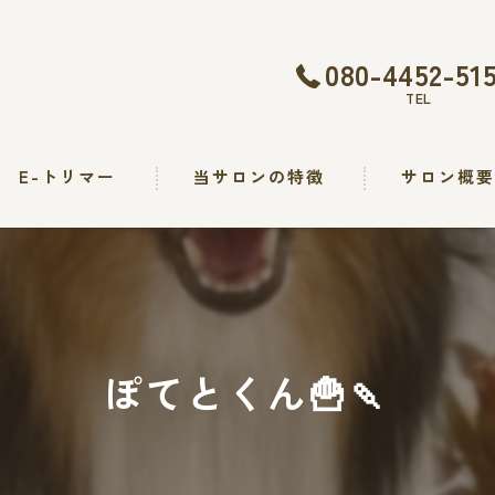
080-4452-51
TEL
E-トリマー
当サロンの特徴
サロン概
トリミング
カット
シャンプー
ぽてとくん🍟🍡
出張
求人