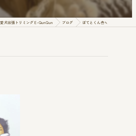
犬出張トリミング E-QunQun
ブログ
ぽてとくん🍟🍡