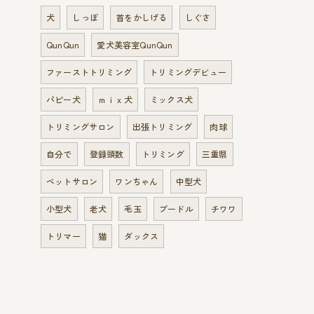
犬
しっぽ
首をかしげる
しぐさ
QunQun
愛犬美容室QunQun
ファーストトリミング
トリミングデビュー
パピー犬
ｍｉｘ犬
ミックス犬
トリミングサロン
出張トリミング
肉球
自分で
登録頭数
トリミング
三重県
ペットサロン
ワンちゃん
中型犬
小型犬
老犬
毛玉
プードル
チワワ
トリマー
猫
ダックス