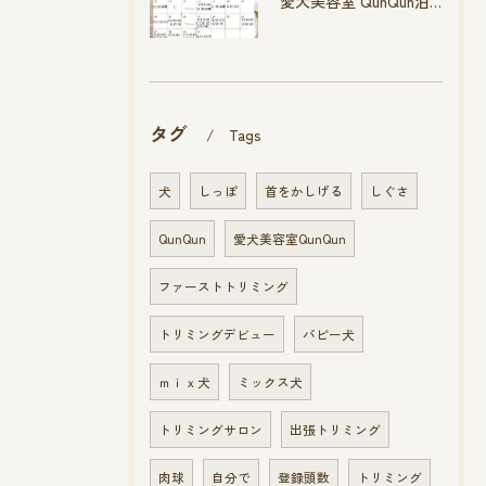
愛犬美容室 QunQun泊店 4月空き状況です
タグ
Tags
犬
しっぽ
首をかしげる
しぐさ
QunQun
愛犬美容室QunQun
ファーストトリミング
トリミングデビュー
パピー犬
ｍｉｘ犬
ミックス犬
トリミングサロン
出張トリミング
肉球
自分で
登録頭数
トリミング