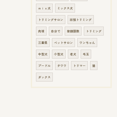
ｍｉｘ犬
ミックス犬
トリミングサロン
出張トリミング
肉球
自分で
登録頭数
トリミング
三重県
ペットサロン
ワンちゃん
中型犬
小型犬
老犬
毛玉
プードル
チワワ
トリマー
猫
ダックス