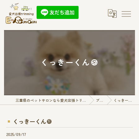
くっきーくん🍪
三重県のペットサロンなら愛犬出張トリミング E-QunQun
ブログ
くっきーくん🍪
くっきーくん🍪
2025/09/17