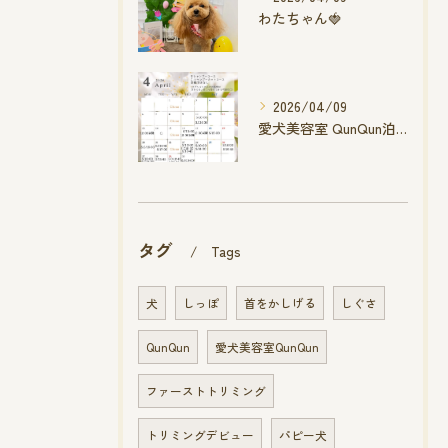
わたちゃん🍓
2026/04/09
愛犬美容室 QunQun泊店 4月空き状況です
タグ
Tags
犬
しっぽ
首をかしげる
しぐさ
QunQun
愛犬美容室QunQun
ファーストトリミング
トリミングデビュー
パピー犬