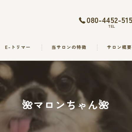
080-4452-51
TEL
E-トリマー
当サロンの特徴
サロン概
トリミング
カット
シャンプー
🌺マロンちゃん🌺
出張
求人