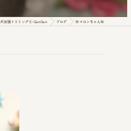
出張トリミング E-QunQun
ブログ
🌺マロンちゃん🌺