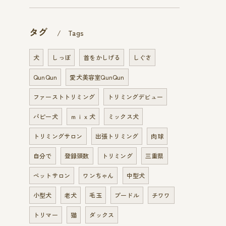
タグ
Tags
犬
しっぽ
首をかしげる
しぐさ
QunQun
愛犬美容室QunQun
ファーストトリミング
トリミングデビュー
パピー犬
ｍｉｘ犬
ミックス犬
トリミングサロン
出張トリミング
肉球
自分で
登録頭数
トリミング
三重県
ペットサロン
ワンちゃん
中型犬
小型犬
老犬
毛玉
プードル
チワワ
トリマー
猫
ダックス