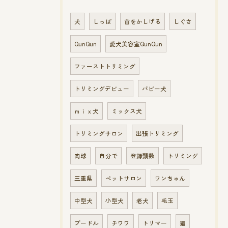
犬
しっぽ
首をかしげる
しぐさ
QunQun
愛犬美容室QunQun
ファーストトリミング
トリミングデビュー
パピー犬
ｍｉｘ犬
ミックス犬
トリミングサロン
出張トリミング
肉球
自分で
登録頭数
トリミング
三重県
ペットサロン
ワンちゃん
中型犬
小型犬
老犬
毛玉
プードル
チワワ
トリマー
猫