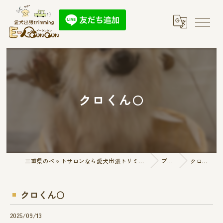
クロくん🌕
三重県のペットサロンなら愛犬出張トリミング E-QunQun
ブログ
クロくん🌕
クロくん🌕
2025/09/13