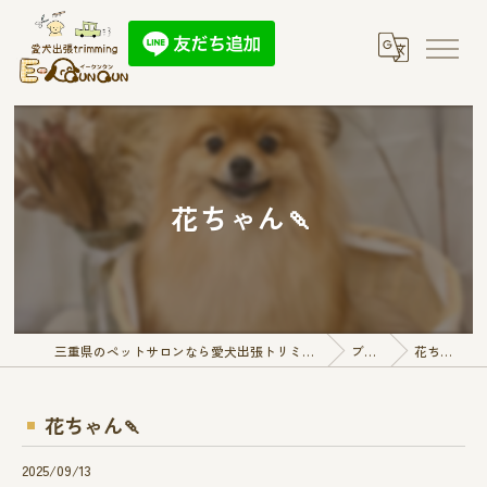
花ちゃん🍡
三重県のペットサロンなら愛犬出張トリミング E-QunQun
ブログ
花ちゃん🍡
花ちゃん🍡
2025/09/13