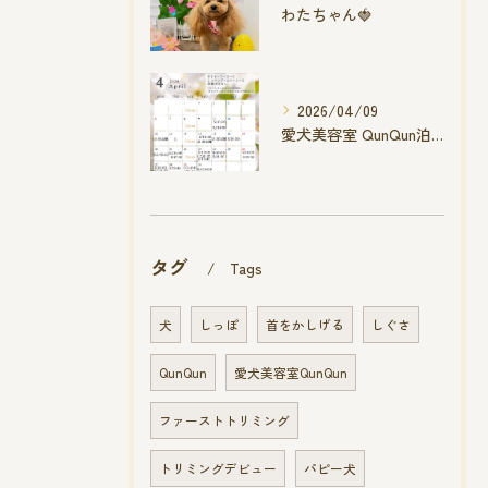
わたちゃん🍓
2026/04/09
愛犬美容室 QunQun泊店 4月空き状況です
タグ
Tags
犬
しっぽ
首をかしげる
しぐさ
QunQun
愛犬美容室QunQun
ファーストトリミング
トリミングデビュー
パピー犬