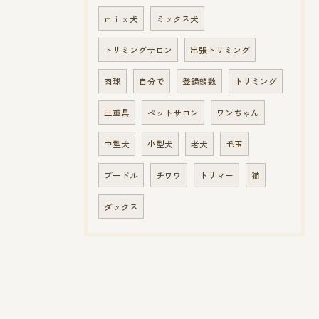
ｍｉｘ犬
ミックス犬
トリミングサロン
出張トリミング
肉球
自分で
登録頭数
トリミング
三重県
ペットサロン
ワンちゃん
中型犬
小型犬
老犬
毛玉
プードル
チワワ
トリマー
猫
ダックス