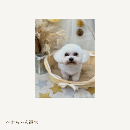
ベナちゃん🧸🫧