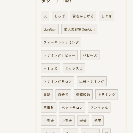
タグ
Tags
犬
しっぽ
首をかしげる
しぐさ
QunQun
愛犬美容室QunQun
ファーストトリミング
トリミングデビュー
パピー犬
ｍｉｘ犬
ミックス犬
トリミングサロン
出張トリミング
肉球
自分で
登録頭数
トリミング
三重県
ペットサロン
ワンちゃん
中型犬
小型犬
老犬
毛玉