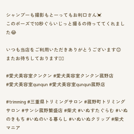
シャンプーも撮影もとーってもお利口さん💓
このポーズで10秒ぐらいじっと撮るの待っててくれまし
た😂
いつも当店をご利用いただきありがとうございます😊
またお待ちしております❤️‍🔥
#愛犬美容室クンクン #愛犬美容室クンクン菰野店
#愛犬美容室qunqun #愛犬美容室qunqun菰野店
#trimming #三重県トリミングサロン #菰野町トリミング
サロン #サンシ菰野繁盛店 #柴犬 #いぬすたぐらむ #いぬ
のきもち #いぬのいる暮らし #いぬいぬクリップ #柴犬
マニア