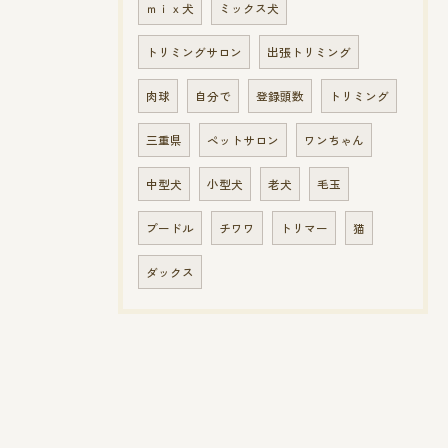
ｍｉｘ犬
ミックス犬
トリミングサロン
出張トリミング
肉球
自分で
登録頭数
トリミング
三重県
ペットサロン
ワンちゃん
中型犬
小型犬
老犬
毛玉
プードル
チワワ
トリマー
猫
ダックス