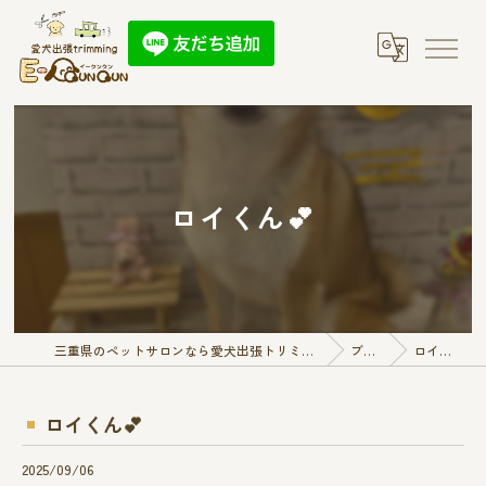
ロイくん︎💕︎︎
三重県のペットサロンなら愛犬出張トリミング E-QunQun
ブログ
ロイくん︎💕︎︎
ロイくん︎💕︎︎
2025/09/06