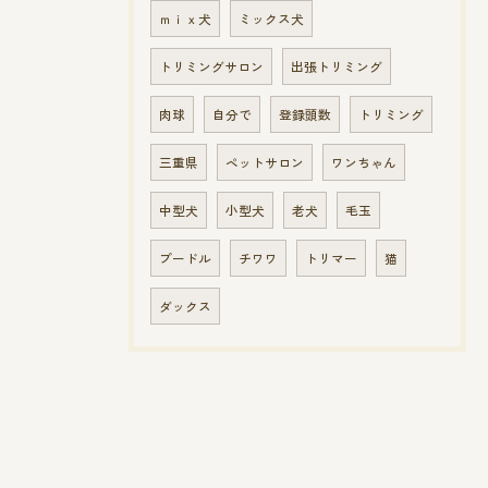
ｍｉｘ犬
ミックス犬
トリミングサロン
出張トリミング
肉球
自分で
登録頭数
トリミング
三重県
ペットサロン
ワンちゃん
中型犬
小型犬
老犬
毛玉
プードル
チワワ
トリマー
猫
ダックス