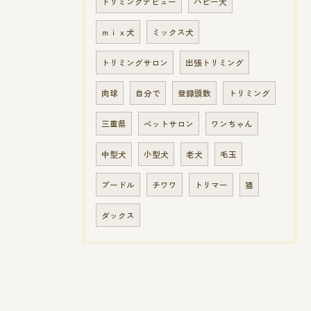
トリミングデビュー
パピー犬
ｍｉｘ犬
ミックス犬
トリミングサロン
出張トリミング
肉球
自分で
登録頭数
トリミング
三重県
ペットサロン
ワンちゃん
中型犬
小型犬
老犬
毛玉
プードル
チワワ
トリマー
猫
ダックス