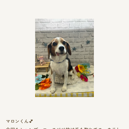
マロンくん︎💕︎︎