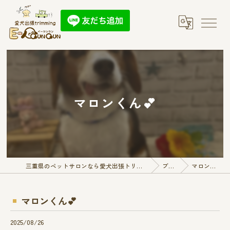
マロンくん︎💕︎︎
三重県のペットサロンなら愛犬出張トリミング E-QunQun
ブログ
マロンくん︎💕︎︎
マロンくん︎💕︎︎
2025/08/26