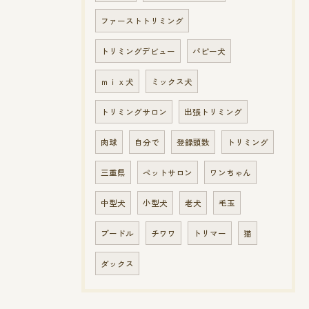
ファーストトリミング
トリミングデビュー
パピー犬
ｍｉｘ犬
ミックス犬
トリミングサロン
出張トリミング
肉球
自分で
登録頭数
トリミング
三重県
ペットサロン
ワンちゃん
中型犬
小型犬
老犬
毛玉
プードル
チワワ
トリマー
猫
ダックス