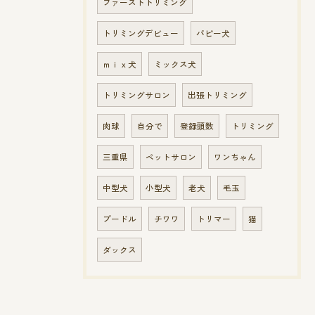
ファーストトリミング
トリミングデビュー
パピー犬
ｍｉｘ犬
ミックス犬
トリミングサロン
出張トリミング
肉球
自分で
登録頭数
トリミング
三重県
ペットサロン
ワンちゃん
中型犬
小型犬
老犬
毛玉
プードル
チワワ
トリマー
猫
ダックス