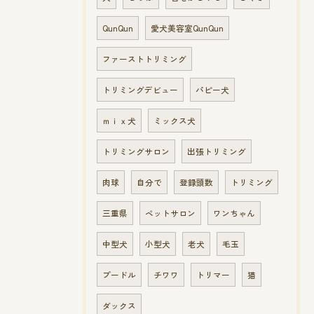
QunQun
愛犬美容室QunQun
ファーストトリミング
トリミングデビュー
パピー犬
ｍｉｘ犬
ミックス犬
トリミングサロン
出張トリミング
肉球
自分で
登録頭数
トリミング
三重県
ペットサロン
ワンちゃん
中型犬
小型犬
老犬
毛玉
プードル
チワワ
トリマー
猫
ダックス