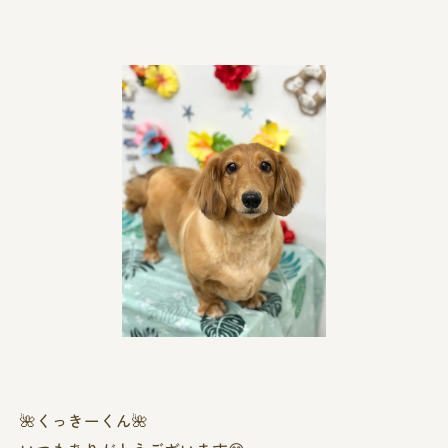
🌺くっきーくん🌺