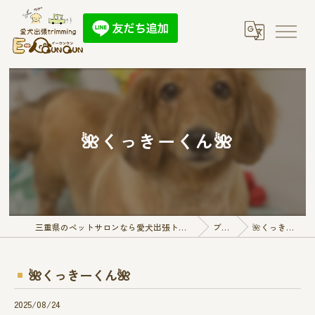
🌺くっきーくん🌺
三重県のペットサロンなら愛犬出張トリミング E-QunQun
ブログ
🌺くっきーくん🌺
🌺くっきーくん🌺
2025/08/24