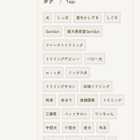
タグ
Tags
犬
しっぽ
首をかしげる
しぐさ
QunQun
愛犬美容室QunQun
ファーストトリミング
トリミングデビュー
パピー犬
ｍｉｘ犬
ミックス犬
トリミングサロン
出張トリミング
肉球
自分で
登録頭数
トリミング
三重県
ペットサロン
ワンちゃん
中型犬
小型犬
老犬
毛玉