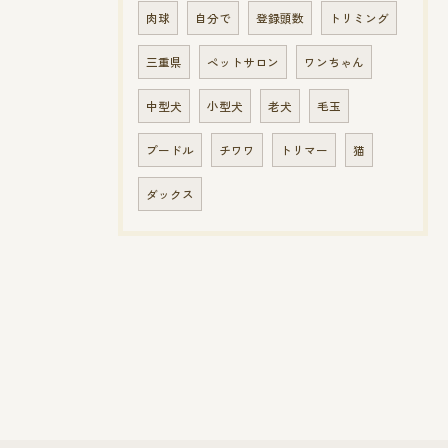
肉球
自分で
登録頭数
トリミング
三重県
ペットサロン
ワンちゃん
中型犬
小型犬
老犬
毛玉
プードル
チワワ
トリマー
猫
ダックス