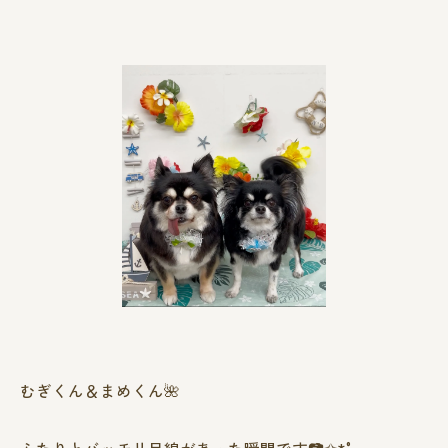
むぎくん＆まめくん🌺
ふたりとバッチリ目線があった瞬間です📷✩*°