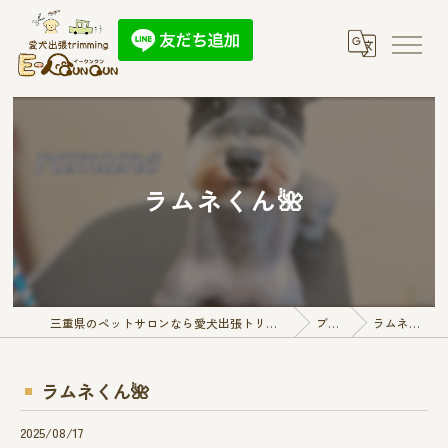
ラムネくん🌺
三重県のペットサロンなら愛犬出張トリミング E-QunQun
ブログ
ラムネくん🌺
ラムネくん🌺
2025/08/17