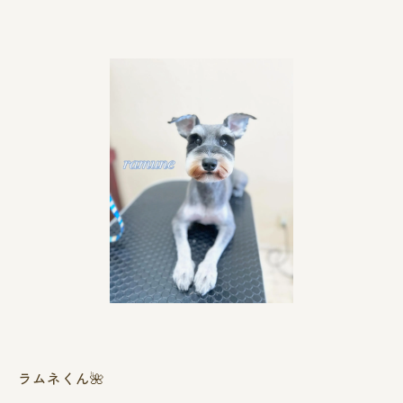
ラムネくん🌺