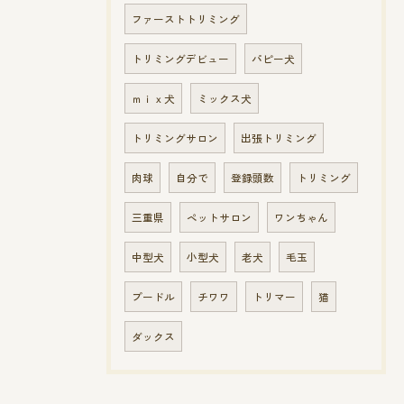
ファーストトリミング
トリミングデビュー
パピー犬
ｍｉｘ犬
ミックス犬
トリミングサロン
出張トリミング
肉球
自分で
登録頭数
トリミング
三重県
ペットサロン
ワンちゃん
中型犬
小型犬
老犬
毛玉
プードル
チワワ
トリマー
猫
ダックス