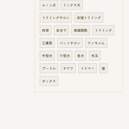
ｍｉｘ犬
ミックス犬
トリミングサロン
出張トリミング
肉球
自分で
登録頭数
トリミング
三重県
ペットサロン
ワンちゃん
中型犬
小型犬
老犬
毛玉
プードル
チワワ
トリマー
猫
ダックス