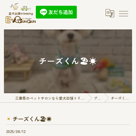
チーズくん🏖☀️
三重県のペットサロンなら愛犬出張トリミング E-QunQun
ブログ
チーズくん🏖☀️
チーズくん🏖☀️
2025/08/12