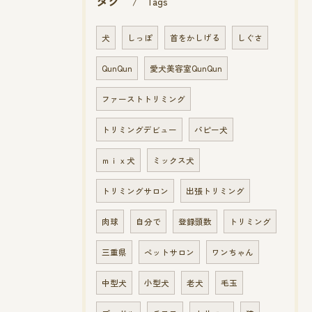
タグ
Tags
犬
しっぽ
首をかしげる
しぐさ
QunQun
愛犬美容室QunQun
ファーストトリミング
トリミングデビュー
パピー犬
ｍｉｘ犬
ミックス犬
トリミングサロン
出張トリミング
肉球
自分で
登録頭数
トリミング
三重県
ペットサロン
ワンちゃん
中型犬
小型犬
老犬
毛玉