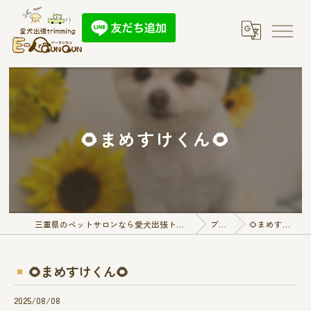
🌻まめすけくん🌻
三重県のペットサロンなら愛犬出張トリミング E-QunQun
ブログ
🌻まめすけくん🌻
🌻まめすけくん🌻
2025/08/08