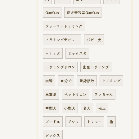
QunQun
愛犬美容室QunQun
ファーストトリミング
トリミングデビュー
パピー犬
ｍｉｘ犬
ミックス犬
トリミングサロン
出張トリミング
肉球
自分で
登録頭数
トリミング
三重県
ペットサロン
ワンちゃん
中型犬
小型犬
老犬
毛玉
プードル
チワワ
トリマー
猫
ダックス