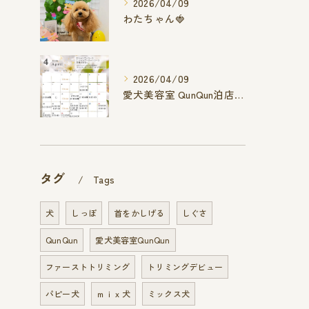
2026/04/09
わたちゃん🍓
2026/04/09
愛犬美容室 QunQun泊店 4月空き状況です
タグ
Tags
犬
しっぽ
首をかしげる
しぐさ
QunQun
愛犬美容室QunQun
ファーストトリミング
トリミングデビュー
パピー犬
ｍｉｘ犬
ミックス犬