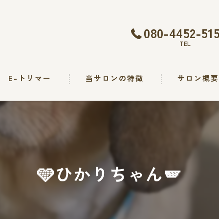
080-4452-51
TEL
E-トリマー
当サロンの特徴
サロン概
トリミング
カット
シャンプー
🩵ひかりちゃん🪽
出張
求人