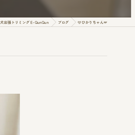
出張トリミング E-QunQun
ブログ
🩵ひかりちゃん🪽