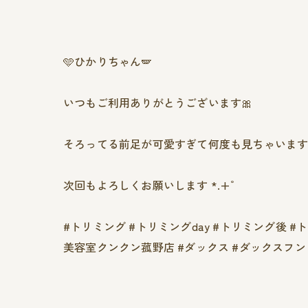
🩵ひかりちゃん🪽
いつもご利用ありがとうございます🎀
そろってる前足が可愛すぎて何度も見ちゃいます🤭︎
次回もよろしくお願いします *.+ﾟ
#トリミング #トリミングday #トリミング後 #
美容室クンクン菰野店 #ダックス #ダックスフンド #いぬす