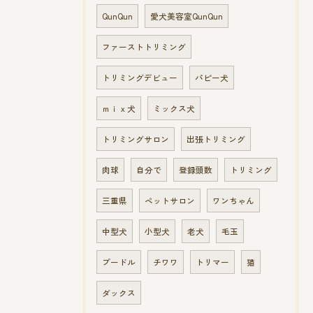
QunQun
愛犬美容室QunQun
ファーストトリミング
トリミングデビュー
パピー犬
ｍｉｘ犬
ミックス犬
トリミングサロン
出張トリミング
肉球
自分で
登録頭数
トリミング
三重県
ペットサロン
ワンちゃん
中型犬
小型犬
老犬
毛玉
プードル
チワワ
トリマー
猫
ダックス