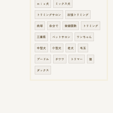
ｍｉｘ犬
ミックス犬
トリミングサロン
出張トリミング
肉球
自分で
登録頭数
トリミング
三重県
ペットサロン
ワンちゃん
中型犬
小型犬
老犬
毛玉
プードル
チワワ
トリマー
猫
ダックス