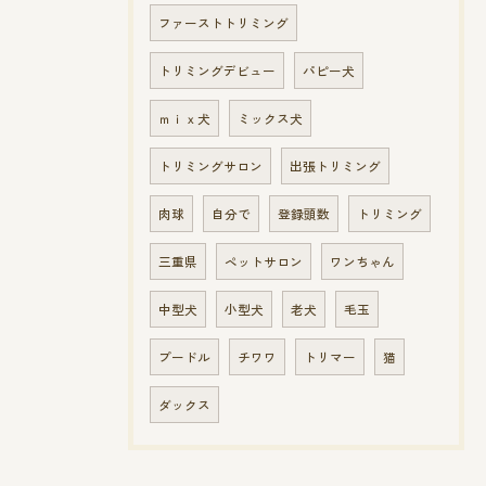
ファーストトリミング
トリミングデビュー
パピー犬
ｍｉｘ犬
ミックス犬
トリミングサロン
出張トリミング
肉球
自分で
登録頭数
トリミング
三重県
ペットサロン
ワンちゃん
中型犬
小型犬
老犬
毛玉
プードル
チワワ
トリマー
猫
ダックス